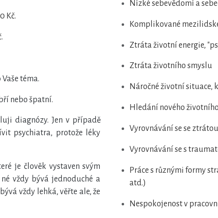
Nízké sebevědomí a seb
0 Kč.
Komplikované mezilidské
č.
Ztráta životní energie, "
Ztráta životního smyslu
o Vaše téma.
Náročné životní situace, 
bří nebo špatní.
Hledání nového životníh
uji diagnózy. Jen v případě
Vyrovnávání se se ztráto
vit psychiatra, protože léky
Vyrovnávání se s trauma
eré je člověk vystaven svým
Práce s různými formy str
 né vždy bývá jednoduché a
atd.)
bývá vždy lehká, věřte ale, že
Nespokojenost v pracovní