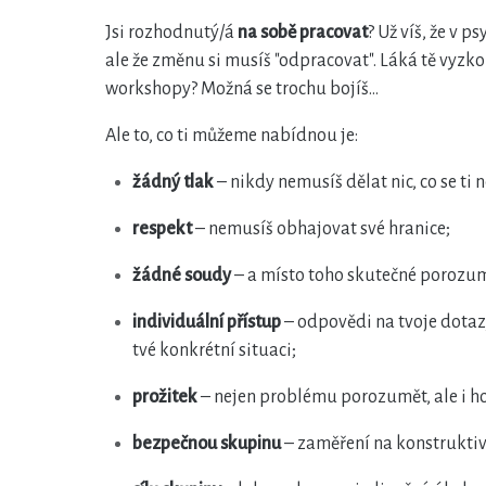
Jsi rozhodnutý/á
na sobě pracovat
? Už víš, že v p
ale že změnu si musíš "odpracovat". Láká tě vyzk
workshopy? Možná se trochu bojíš...
Ale to, co ti můžeme nabídnou je:
žádný tlak
– nikdy nemusíš dělat nic, co se ti 
respekt
– nemusíš obhajovat své hranice;
žádné soudy
– a místo toho skutečné porozu
individuální přístup
– odpovědi na tvoje dotaz
tvé konkrétní situaci;
prožitek
– nejen problému porozumět, ale i ho 
bezpečnou skupinu
– zaměření na konstruktivn