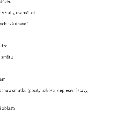
edůvěra
 vztahy, osamělost
psychická únava"
krize
o směru
u
tem
achu a smutku (pocity úzkosti, depresivní stavy,
 oblasti