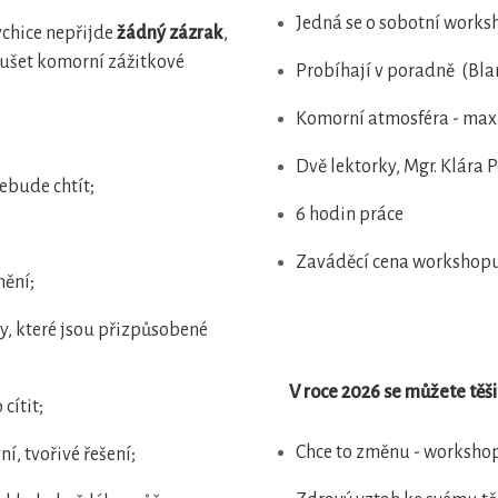
Jedná se o sobotní works
sychice nepřijde
žádný zázrak
,
oušet komorní zážitkové
Probíhají v poradně (Bla
Komorní atmosféra - max.
Dvě lektorky, Mgr. Klára
nebude chtít;
6 hodin práce
Zaváděcí cena workshopu
mění;
y, které jsou přizpůsobené
V roce 2026 se můžete těši
cítit;
Chce to změnu - workshop
í, tvořivé řešení;