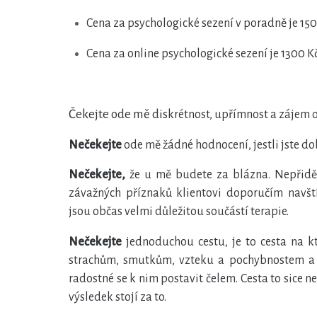
Cena za psychologické sezení v poradně je 150
Cena za online psychologické sezení je 1300 K
Čekejte
ode mě dis
krétnost, upřímnost a zájem 
Nečekejte
ode mě žádné hodnocení, jestli jste do
Nečekejte,
že u mě budete za blázna. Nepřiděl
závažných příznaků klientovi doporučím navští
jsou občas velmi důležitou součástí terapie.
Nečekejte
jednoduchou cestu, je to cesta na kt
strachům, smutkům, vzteku a pochybnostem a
radostné se k nim postavit čelem. Cesta to sice ne
výsledek stojí za to.