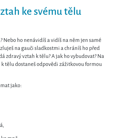
ztah ke svému tělu
a? Nebo ho nenávidíš a vidíš na něm jen samé
luješ na gauči sladkostmi a chráníš ho před
á zdravý vztah k tělu? A jak ho vybudovat? Na
hu k tělu dostaneš odpovědi zážitkovou formou
mat jako:
á,