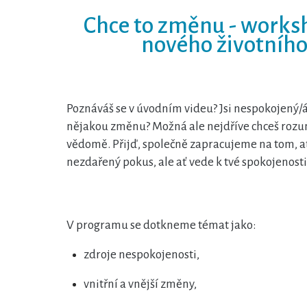
Chce to změnu - works
nového životníh
Poznáváš se v úvodním videu? Jsi nespokojený/á?
nějakou změnu? Možná ale nejdříve chceš rozumět
vědomě. Přijď, společně zapracujeme na tom, a
nezdařený pokus, ale ať vede k tvé spokojenosti
V programu se dotkneme témat jako:
zdroje nespokojenosti,
vnitřní a vnější změny,