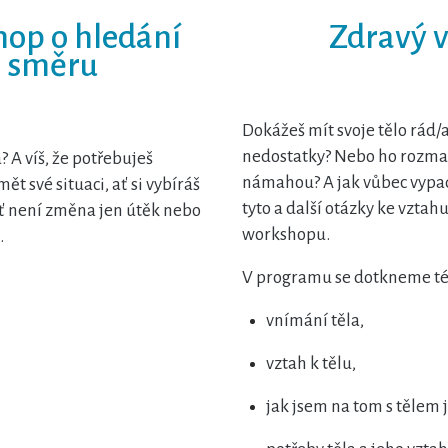
hop o hledání
Zdravý v
o směru
Dokážeš mít svoje tělo rád/
nedostatky? Nebo ho rozmaz
 A víš, že potřebuješ
námahou? A jak vůbec vypad
 své situaci, ať si vybíráš
tyto a další otázky ke vzta
ť není změna jen útěk nebo
workshopu.
.
V programu se dotkneme té
vnímání těla,
vztah k tělu,
jak jsem na tom s tělem j