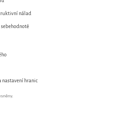
lu
truktivní nálad
 o sebehodnotě
lého
 nastavení hranic
esněny.