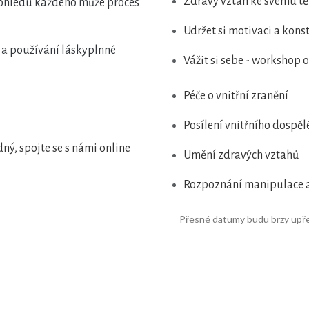
Zdravý vztah ke svému tě
pohledu každého může proces
Udržet si motivaci a kons
 a používání láskyplnné
Vážit si sebe - workshop
Péče o vnitřní zranění
Posílení vnitřního dospě
odný, spojte se s námi online
Umění zdravých vztahů
Rozpoznání manipulace a
Přesné datumy budu brzy upř