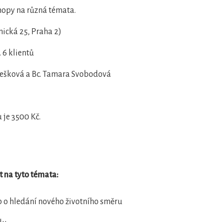
hopy na různá témata.
nická 25, Praha 2)
 6 klientů
 Pešková a Bc. Tamara Svobodová
 je 3500 Kč.
t na tyto témata:
 o hledání nového životního směru