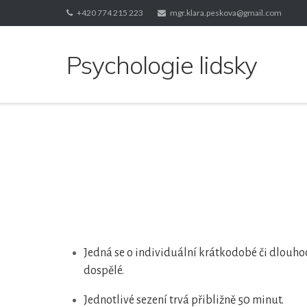
+420 774 215 223
mgr.klara.peskova@gmail.com
Psychologie lidsky
Jedná se o individuální krátkodobé či dlouh
dospělé.
Jednotlivé sezení trvá přibližně 50 minut.