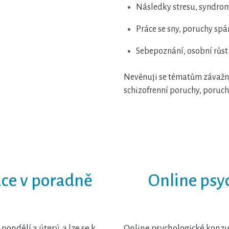
Následky stresu, syndro
Práce se sny, poruchy sp
Sebepoznání, osobní růst 
Nevěnuji se tématům závažně
schizofrenní poruchy, poruchy
ace v poradně
Online psy
pondělí a úterý a lze se k
Online psychologické konzult