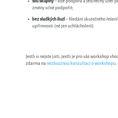
sílu skupiny
– kde podpora a jedinečný úhel 
změny silně podpořit;
bez sladkých iluzí
– hledání skutečného řešení
upřímnosti (né jen uchlácholení).
Jestli si nejste jisti, jestli je pro vás workshop vh
zdarma na
nezávaznou konzultaci o workshopu
.