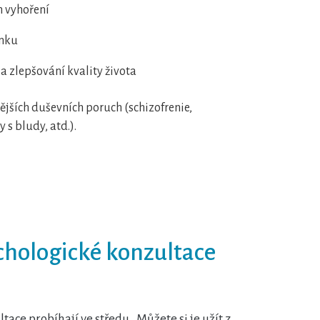
m vyhoření
ánku
a zlepšování kvality života
jších duševních poruch (schizofrenie,
 s bludy, atd.).
chologické konzultace
ace probíhají ve středu . Můžete si je užít z